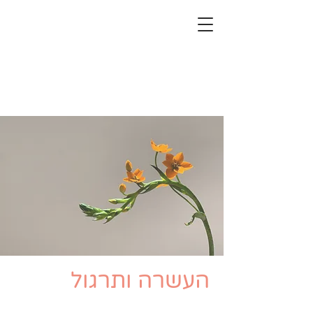
העשרה ותרגול